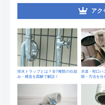
アク
1
2
排水トラップとは？全7種類の仕組
水道・蛇口ハ
み・構造を図解で解説！
順・方法を分
4
5