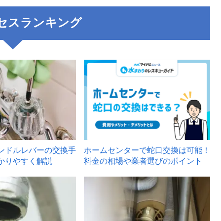
セスランキング
3
ンドルレバーの交換手
ホームセンターで蛇口交換は可能！
かりやすく解説
料金の相場や業者選びのポイント
6