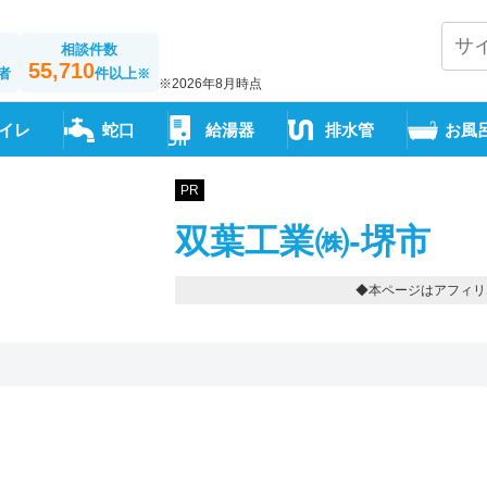
相談件数
55,710
者
件以上
※
※2026年8月時点
イレ
蛇口
給湯器
排水管
お風
PR
双葉工業㈱-堺市
◆本ページはアフィリ