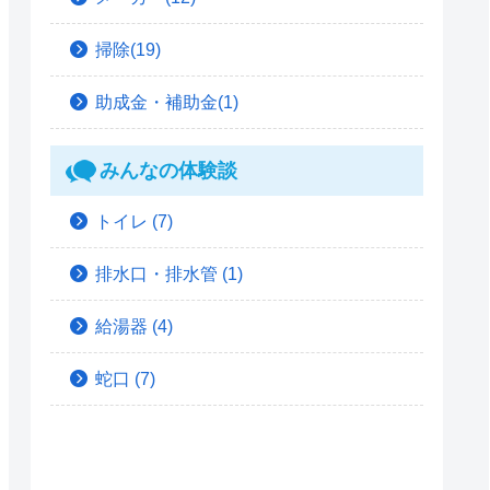
掃除(19)
助成金・補助金(1)
みんなの体験談
トイレ
(7)
排水口・排水管
(1)
給湯器
(4)
蛇口
(7)