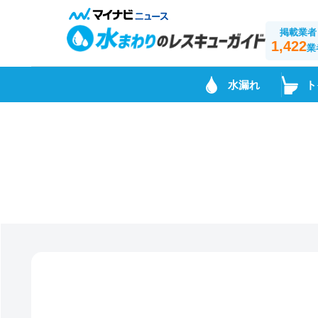
掲載業者
1,422
業
水漏れ
ト