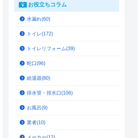
お役立ちコラム
水漏れ(60)
トイレ(172)
トイレリフォーム(39)
蛇口(96)
給湯器(80)
排水管・排水口(106)
お風呂(9)
業者(10)
メーカー(12)