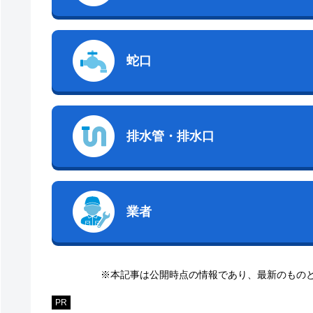
蛇口
排水管・排水口
業者
※本記事は公開時点の情報であり、最新のもの
PR