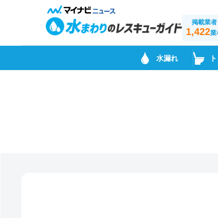
掲載業者
1,422
業
水漏れ
ト