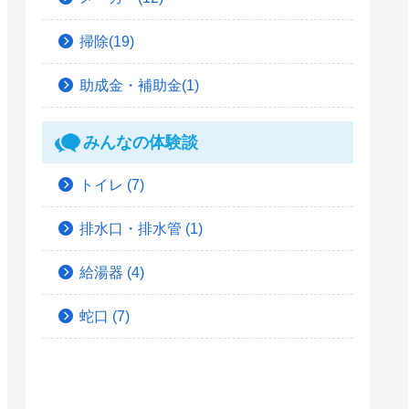
掃除(19)
助成金・補助金(1)
みんなの体験談
トイレ
(7)
排水口・排水管
(1)
給湯器
(4)
蛇口
(7)