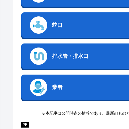
蛇口
排水管・排水口
業者
※本記事は公開時点の情報であり、最新のもの
PR