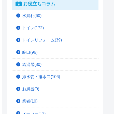
お役立ちコラム
水漏れ(60)
トイレ(172)
トイレリフォーム(39)
蛇口(96)
給湯器(80)
排水管・排水口(106)
お風呂(9)
業者(10)
メーカー(12)