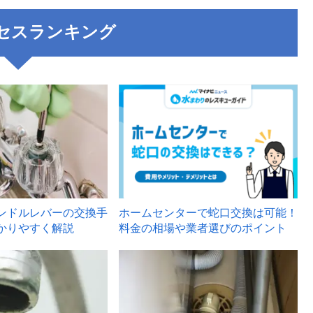
セスランキング
3
ンドルレバーの交換手
ホームセンターで蛇口交換は可能！
かりやすく解説
料金の相場や業者選びのポイント
6