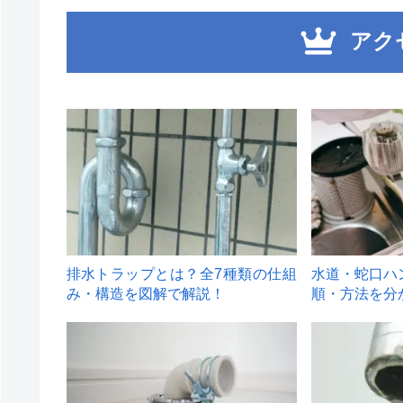
アク
1
2
排水トラップとは？全7種類の仕組
水道・蛇口ハ
み・構造を図解で解説！
順・方法を分
4
5