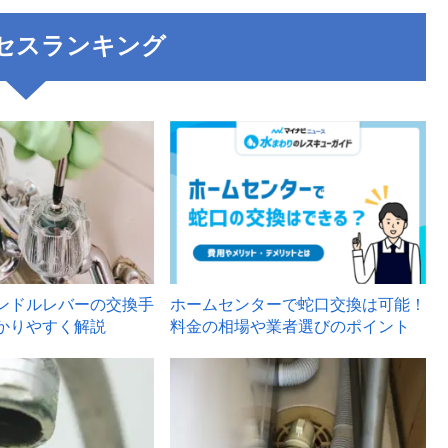
セスランキング
3
ンドルレバーの交換手
ホームセンターで蛇口交換は可能！
かりやすく解説
料金の相場や業者選びのポイント
6