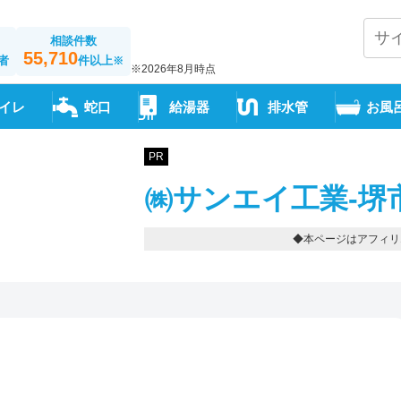
相談件数
55,710
者
件以上
※
※2026年8月時点
イレ
蛇口
給湯器
排水管
お風
PR
㈱サンエイ工業-堺
◆本ページはアフィリ