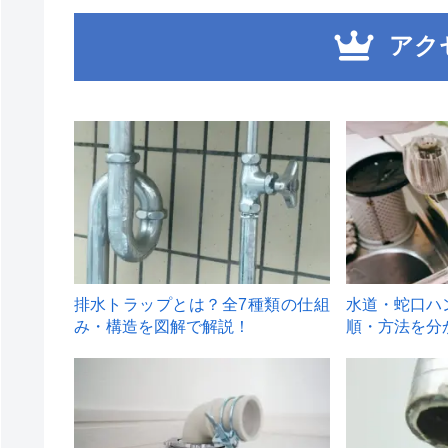
アク
1
2
排水トラップとは？全7種類の仕組
水道・蛇口ハ
み・構造を図解で解説！
順・方法を分
4
5