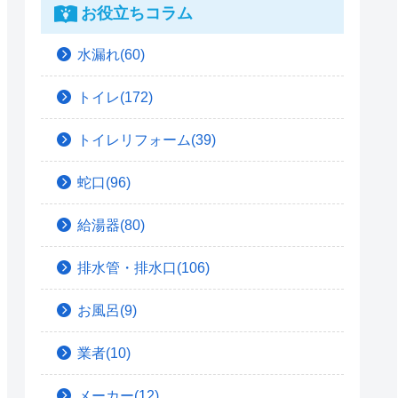
お役立ちコラム
水漏れ(60)
トイレ(172)
トイレリフォーム(39)
蛇口(96)
給湯器(80)
排水管・排水口(106)
お風呂(9)
業者(10)
メーカー(12)