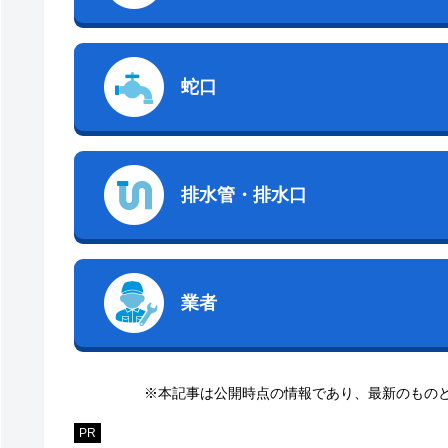
蛇口
排水管・排水口
業者
※本記事は公開時点の情報であり、最新のもの
PR