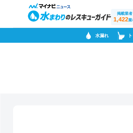
掲載業者
1,422
業
水漏れ
ト