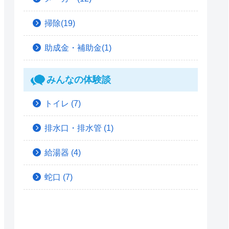
掃除(19)
助成金・補助金(1)
みんなの体験談
トイレ
(7)
排水口・排水管
(1)
給湯器
(4)
蛇口
(7)