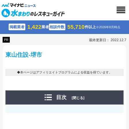
1,422
55,710
掲載業者
業者
相談件数
件以上
※2026年8月時点
PR
最終更新日： 2022.12.7
東山住設-堺市
◆本ページはアフィリエイトプログラムによる収益を得ています。
目次
[閉じる]