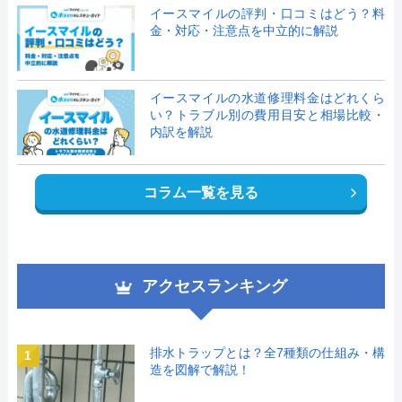
イースマイルの評判・口コミはどう？料
金・対応・注意点を中立的に解説
イースマイルの水道修理料金はどれくら
い？トラブル別の費用目安と相場比較・
内訳を解説
コラム一覧を見る
アクセスランキング
排水トラップとは？全7種類の仕組み・構
1
造を図解で解説！