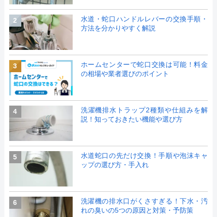
水道・蛇口ハンドルレバーの交換手順・
2
方法を分かりやすく解説
ホームセンターで蛇口交換は可能！料金
3
の相場や業者選びのポイント
洗濯機排水トラップ2種類や仕組みを解
4
説！知っておきたい機能や選び方
水道蛇口の先だけ交換！手順や泡沫キャ
5
ップの選び方・手入れ
洗濯機の排水口がくさすぎる！下水・汚
6
れの臭いの5つの原因と対策・予防策