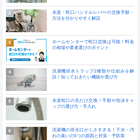
水道・蛇口ハンドルレバーの交換手順・
2
方法を分かりやすく解説
ホームセンターで蛇口交換は可能！料金
3
の相場や業者選びのポイント
洗濯機排水トラップ2種類や仕組みを解
4
説！知っておきたい機能や選び方
水道蛇口の先だけ交換！手順や泡沫キャ
5
ップの選び方・手入れ
洗濯機の排水口がくさすぎる！下水・汚
6
れの臭いの5つの原因と対策・予防策