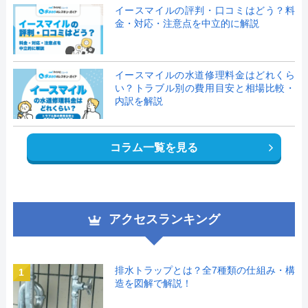
イースマイルの評判・口コミはどう？料
金・対応・注意点を中立的に解説
イースマイルの水道修理料金はどれくら
い？トラブル別の費用目安と相場比較・
内訳を解説
コラム一覧を見る
アクセスランキング
排水トラップとは？全7種類の仕組み・構
1
造を図解で解説！