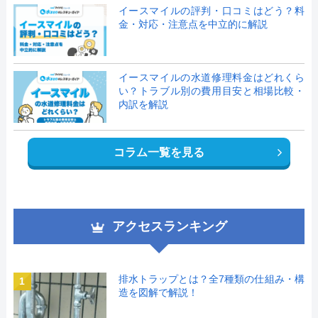
イースマイルの評判・口コミはどう？料
金・対応・注意点を中立的に解説
イースマイルの水道修理料金はどれくら
い？トラブル別の費用目安と相場比較・
内訳を解説
コラム一覧を見る
アクセスランキング
排水トラップとは？全7種類の仕組み・構
1
造を図解で解説！