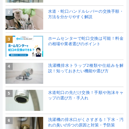
水道・蛇口ハンドルレバーの交換手順・
2
方法を分かりやすく解説
ホームセンターで蛇口交換は可能！料金
3
の相場や業者選びのポイント
洗濯機排水トラップ2種類や仕組みを解
4
説！知っておきたい機能や選び方
水道蛇口の先だけ交換！手順や泡沫キャ
5
ップの選び方・手入れ
洗濯機の排水口がくさすぎる！下水・汚
6
れの臭いの5つの原因と対策・予防策