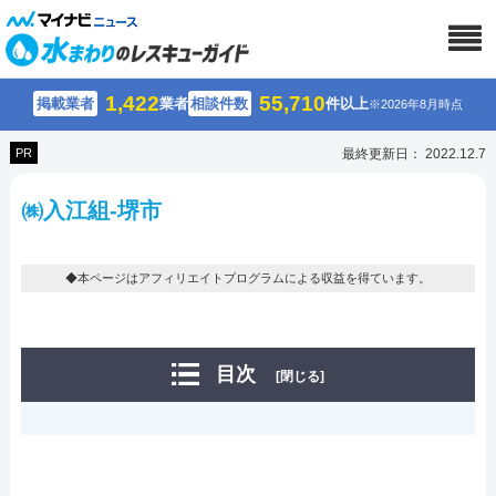
1,422
55,710
掲載業者
業者
相談件数
件以上
※2026年8月時点
PR
最終更新日： 2022.12.7
㈱入江組-堺市
◆本ページはアフィリエイトプログラムによる収益を得ています。
目次
[閉じる]