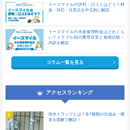
イースマイルの評判・口コミはどう？料
金・対応・注意点を中立的に解説
イースマイルの水道修理料金はどれくら
い？トラブル別の費用目安と相場比較・
内訳を解説
コラム一覧を見る
アクセスランキング
排水トラップとは？全7種類の仕組み・構
1
造を図解で解説！