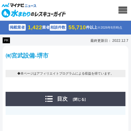
1,422
55,710
掲載業者
業者
相談件数
件以上
※2026年8月時点
PR
最終更新日： 2022.12.7
㈲宮武設備-堺市
◆本ページはアフィリエイトプログラムによる収益を得ています。
目次
[閉じる]