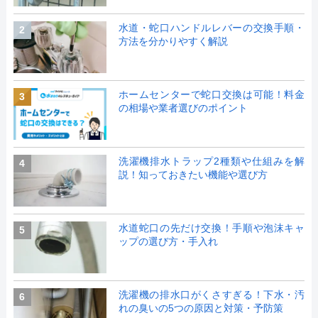
水道・蛇口ハンドルレバーの交換手順・
2
方法を分かりやすく解説
ホームセンターで蛇口交換は可能！料金
3
の相場や業者選びのポイント
洗濯機排水トラップ2種類や仕組みを解
4
説！知っておきたい機能や選び方
水道蛇口の先だけ交換！手順や泡沫キャ
5
ップの選び方・手入れ
洗濯機の排水口がくさすぎる！下水・汚
6
れの臭いの5つの原因と対策・予防策