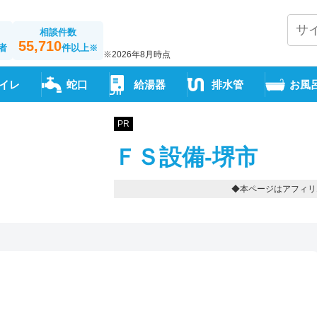
相談件数
55,710
者
件以上
※
※2026年8月時点
イレ
蛇口
給湯器
排水管
お風
PR
ＦＳ設備-堺市
◆本ページはアフィリ