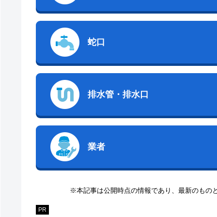
蛇口
排水管・排水口
業者
※本記事は公開時点の情報であり、最新のもの
PR