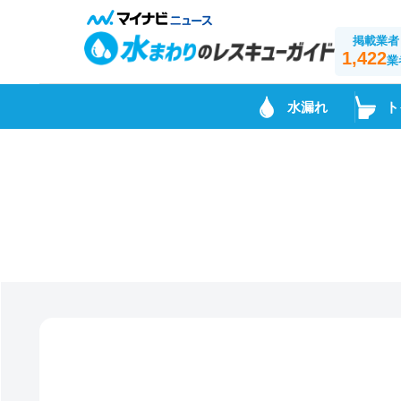
掲載業者
1,422
業
水漏れ
ト