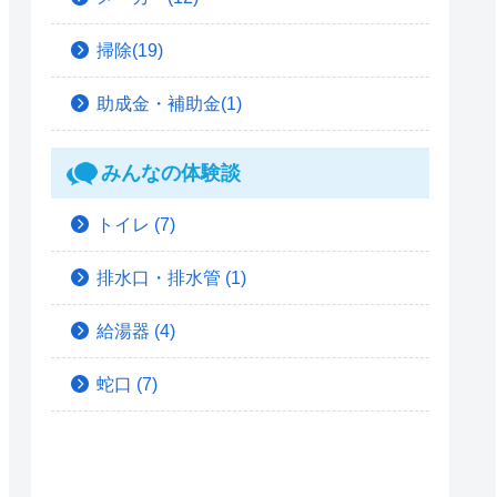
掃除(19)
助成金・補助金(1)
みんなの体験談
トイレ
(7)
排水口・排水管
(1)
給湯器
(4)
蛇口
(7)