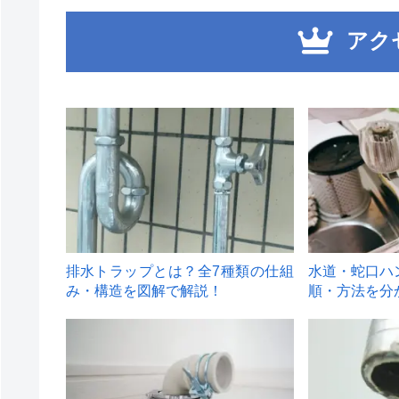
アク
1
2
排水トラップとは？全7種類の仕組
水道・蛇口ハ
み・構造を図解で解説！
順・方法を分
4
5