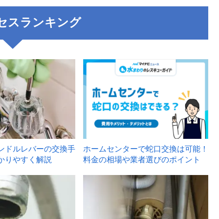
セスランキング
3
ンドルレバーの交換手
ホームセンターで蛇口交換は可能！
かりやすく解説
料金の相場や業者選びのポイント
6