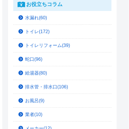
お役立ちコラム
水漏れ(60)
トイレ(172)
トイレリフォーム(39)
蛇口(96)
給湯器(80)
排水管・排水口(106)
お風呂(9)
業者(10)
メーカー(12)