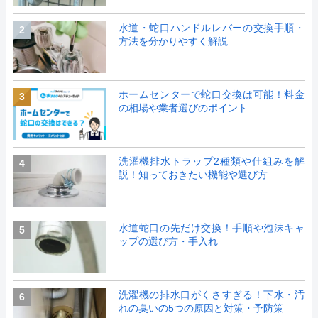
水道・蛇口ハンドルレバーの交換手順・
2
方法を分かりやすく解説
ホームセンターで蛇口交換は可能！料金
3
の相場や業者選びのポイント
洗濯機排水トラップ2種類や仕組みを解
4
説！知っておきたい機能や選び方
水道蛇口の先だけ交換！手順や泡沫キャ
5
ップの選び方・手入れ
洗濯機の排水口がくさすぎる！下水・汚
6
れの臭いの5つの原因と対策・予防策