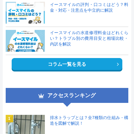
イースマイルの評判・口コミはどう？料
金・対応・注意点を中立的に解説
イースマイルの水道修理料金はどれくら
い？トラブル別の費用目安と相場比較・
内訳を解説
コラム一覧を見る
アクセスランキング
排水トラップとは？全7種類の仕組み・構
1
造を図解で解説！