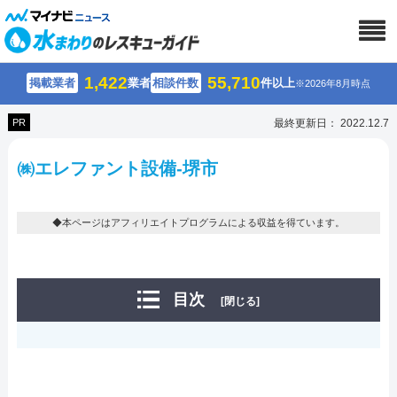
1,422
55,710
掲載業者
業者
相談件数
件以上
※2026年8月時点
PR
最終更新日： 2022.12.7
㈱エレファント設備-堺市
◆本ページはアフィリエイトプログラムによる収益を得ています。
目次
[閉じる]