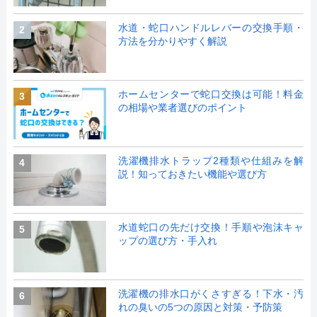
水道・蛇口ハンドルレバーの交換手順・
2
方法を分かりやすく解説
ホームセンターで蛇口交換は可能！料金
3
の相場や業者選びのポイント
洗濯機排水トラップ2種類や仕組みを解
4
説！知っておきたい機能や選び方
水道蛇口の先だけ交換！手順や泡沫キャ
5
ップの選び方・手入れ
洗濯機の排水口がくさすぎる！下水・汚
6
れの臭いの5つの原因と対策・予防策