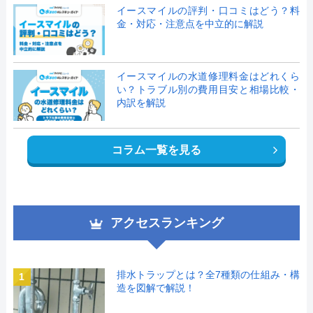
イースマイルの評判・口コミはどう？料
金・対応・注意点を中立的に解説
イースマイルの水道修理料金はどれくら
い？トラブル別の費用目安と相場比較・
内訳を解説
コラム一覧を見る
アクセスランキング
排水トラップとは？全7種類の仕組み・構
1
造を図解で解説！