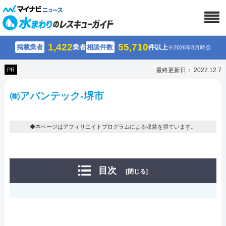
1,422
55,710
掲載業者
業者
相談件数
件以上
※2026年8月時点
PR
最終更新日： 2022.12.7
㈱アバンテック-堺市
◆本ページはアフィリエイトプログラムによる収益を得ています。
目次
[閉じる]