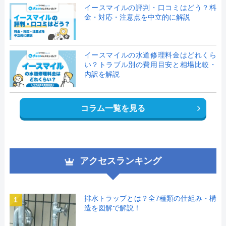
イースマイルの評判・口コミはどう？料
金・対応・注意点を中立的に解説
イースマイルの水道修理料金はどれくら
い？トラブル別の費用目安と相場比較・
内訳を解説
コラム一覧を見る
アクセスランキング
排水トラップとは？全7種類の仕組み・構
1
造を図解で解説！