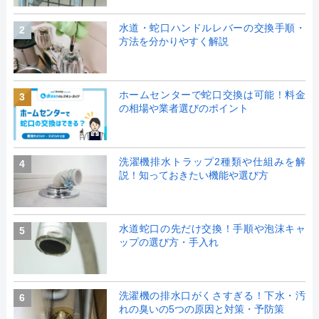
水道・蛇口ハンドルレバーの交換手順・
2
方法を分かりやすく解説
ホームセンターで蛇口交換は可能！料金
3
の相場や業者選びのポイント
洗濯機排水トラップ2種類や仕組みを解
4
説！知っておきたい機能や選び方
水道蛇口の先だけ交換！手順や泡沫キャ
5
ップの選び方・手入れ
洗濯機の排水口がくさすぎる！下水・汚
6
れの臭いの5つの原因と対策・予防策