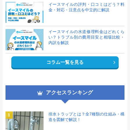
イースマイルの評判・口コミはどう？料
金・対応・注意点を中立的に解説
イースマイルの水道修理料金はどれくら
い？トラブル別の費用目安と相場比較・
内訳を解説
コラム一覧を見る
アクセスランキング
排水トラップとは？全7種類の仕組み・構
1
造を図解で解説！