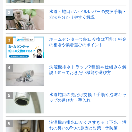
水道・蛇口ハンドルレバーの交換手順・
2
方法を分かりやすく解説
ホームセンターで蛇口交換は可能！料金
3
の相場や業者選びのポイント
洗濯機排水トラップ2種類や仕組みを解
4
説！知っておきたい機能や選び方
水道蛇口の先だけ交換！手順や泡沫キャ
5
ップの選び方・手入れ
洗濯機の排水口がくさすぎる！下水・汚
6
れの臭いの5つの原因と対策・予防策