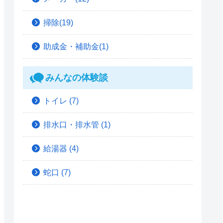
掃除(19)
助成金・補助金(1)
みんなの体験談
トイレ
(7)
排水口・排水管
(1)
給湯器
(4)
蛇口
(7)