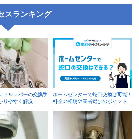
セスランキング
3
ンドルレバーの交換手
ホームセンターで蛇口交換は可能！
かりやすく解説
料金の相場や業者選びのポイント
6