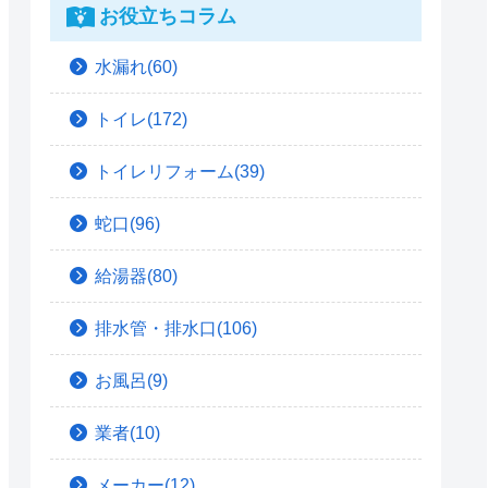
お役立ちコラム
水漏れ(60)
トイレ(172)
トイレリフォーム(39)
蛇口(96)
給湯器(80)
排水管・排水口(106)
お風呂(9)
業者(10)
メーカー(12)