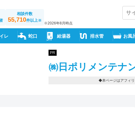
相談件数
55,710
者
件以上
※
※2026年8月時点
イレ
蛇口
給湯器
排水管
お風
PR
㈱日ポリメンテナン
◆本ページはアフィリ