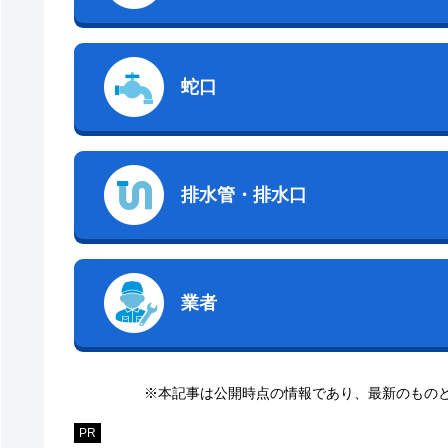
蛇口
排水管・排水口
業者
※本記事は公開時点の情報であり、最新のもの
PR