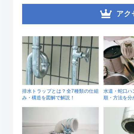
アク
1
2
排水トラップとは？全7種類の仕組
水道・蛇口ハ
み・構造を図解で解説！
順・方法を分
4
5