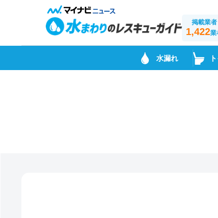
掲載業者
1,422
業
水漏れ
ト