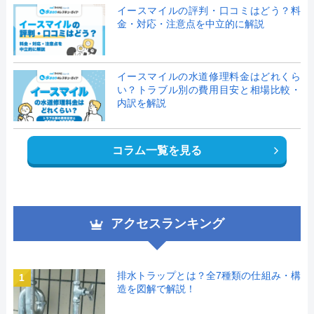
イースマイルの評判・口コミはどう？料
金・対応・注意点を中立的に解説
イースマイルの水道修理料金はどれくら
い？トラブル別の費用目安と相場比較・
内訳を解説
コラム一覧を見る
アクセスランキング
排水トラップとは？全7種類の仕組み・構
1
造を図解で解説！