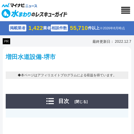
1,422
55,710
掲載業者
業者
相談件数
件以上
※2026年8月時点
PR
最終更新日： 2022.12.7
増田水道設備-堺市
◆本ページはアフィリエイトプログラムによる収益を得ています。
目次
[閉じる]