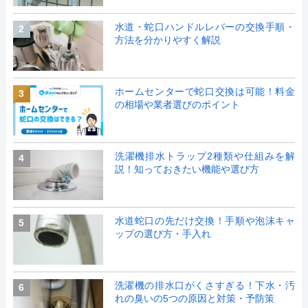
水道・蛇口ハンドルレバーの交換手順・
2
方法を分かりやすく解説
ホームセンターで蛇口交換は可能！料金
3
の相場や業者選びのポイント
洗濯機排水トラップ2種類や仕組みを解
4
説！知っておきたい機能や選び方
水道蛇口の先だけ交換！手順や泡沫キャ
5
ップの選び方・手入れ
洗濯機の排水口がくさすぎる！下水・汚
6
れの臭いの5つの原因と対策・予防策