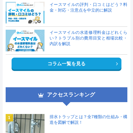
イースマイルの評判・口コミはどう？料
金・対応・注意点を中立的に解説
イースマイルの水道修理料金はどれくら
い？トラブル別の費用目安と相場比較・
内訳を解説
コラム一覧を見る
アクセスランキング
排水トラップとは？全7種類の仕組み・構
1
造を図解で解説！