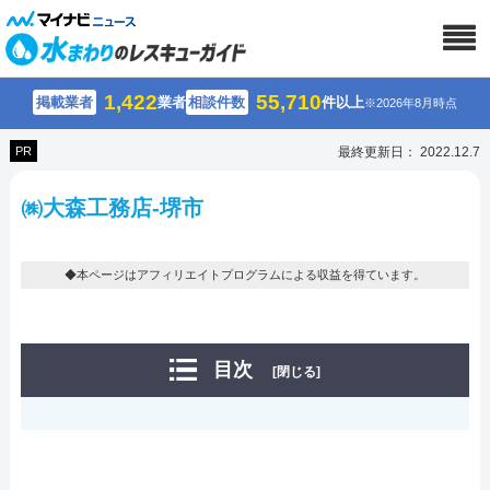
1,422
55,710
掲載業者
業者
相談件数
件以上
※2026年8月時点
PR
最終更新日： 2022.12.7
㈱大森工務店-堺市
◆本ページはアフィリエイトプログラムによる収益を得ています。
目次
[閉じる]