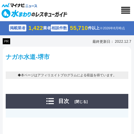
1,422
55,710
掲載業者
業者
相談件数
件以上
※2026年8月時点
PR
最終更新日： 2022.12.7
ナガホ水道-堺市
◆本ページはアフィリエイトプログラムによる収益を得ています。
目次
[閉じる]