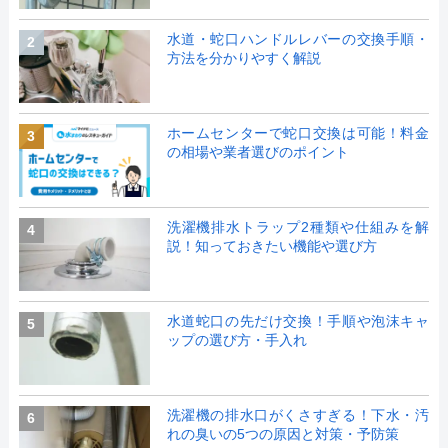
水道・蛇口ハンドルレバーの交換手順・
2
方法を分かりやすく解説
ホームセンターで蛇口交換は可能！料金
3
の相場や業者選びのポイント
洗濯機排水トラップ2種類や仕組みを解
4
説！知っておきたい機能や選び方
水道蛇口の先だけ交換！手順や泡沫キャ
5
ップの選び方・手入れ
洗濯機の排水口がくさすぎる！下水・汚
6
れの臭いの5つの原因と対策・予防策