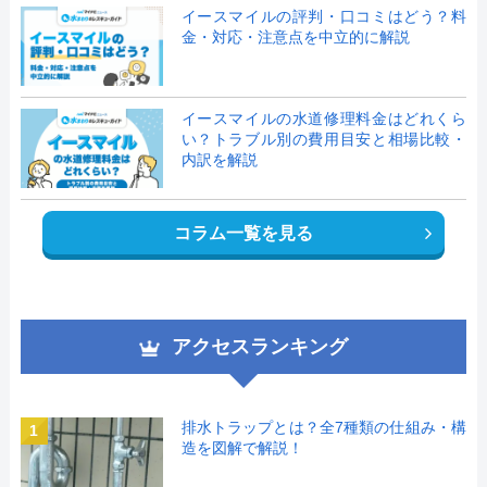
イースマイルの評判・口コミはどう？料
金・対応・注意点を中立的に解説
イースマイルの水道修理料金はどれくら
い？トラブル別の費用目安と相場比較・
内訳を解説
コラム一覧を見る
アクセスランキング
排水トラップとは？全7種類の仕組み・構
1
造を図解で解説！