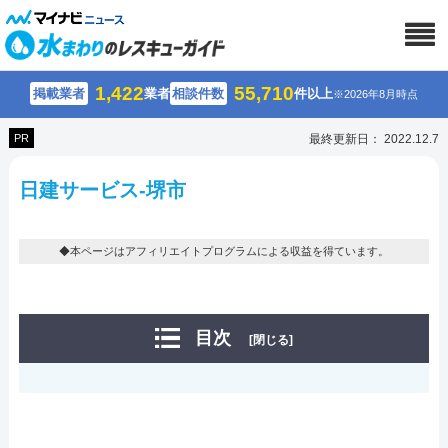
1,422
55,710
掲載業者
業者
相談件数
件以上
※2026年8月時点
PR
最終更新日： 2022.12.7
日建サービス-堺市
◆本ページはアフィリエイトプログラムによる収益を得ています。
目次
[閉じる]