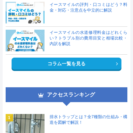
イースマイルの評判・口コミはどう？料
金・対応・注意点を中立的に解説
イースマイルの水道修理料金はどれくら
い？トラブル別の費用目安と相場比較・
内訳を解説
コラム一覧を見る
アクセスランキング
排水トラップとは？全7種類の仕組み・構
1
造を図解で解説！