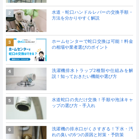
水道・蛇口ハンドルレバーの交換手順・
2
方法を分かりやすく解説
ホームセンターで蛇口交換は可能！料金
3
の相場や業者選びのポイント
洗濯機排水トラップ2種類や仕組みを解
4
説！知っておきたい機能や選び方
水道蛇口の先だけ交換！手順や泡沫キャ
5
ップの選び方・手入れ
洗濯機の排水口がくさすぎる！下水・汚
6
れの臭いの5つの原因と対策・予防策