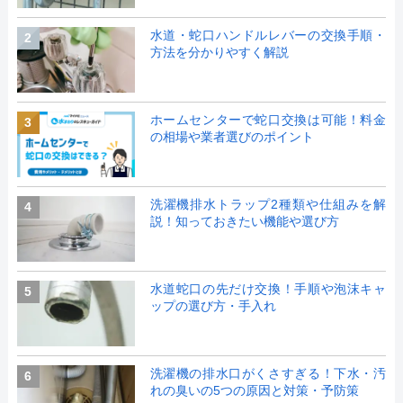
水道・蛇口ハンドルレバーの交換手順・
2
方法を分かりやすく解説
ホームセンターで蛇口交換は可能！料金
3
の相場や業者選びのポイント
洗濯機排水トラップ2種類や仕組みを解
4
説！知っておきたい機能や選び方
水道蛇口の先だけ交換！手順や泡沫キャ
5
ップの選び方・手入れ
洗濯機の排水口がくさすぎる！下水・汚
6
れの臭いの5つの原因と対策・予防策