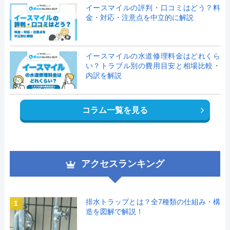
イースマイルの評判・口コミはどう？料
金・対応・注意点を中立的に解説
イースマイルの水道修理料金はどれくら
い？トラブル別の費用目安と相場比較・
内訳を解説
コラム一覧を見る
アクセスランキング
排水トラップとは？全7種類の仕組み・構
1
造を図解で解説！