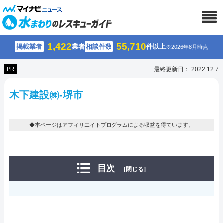
1,422
55,710
掲載業者
業者
相談件数
件以上
※2026年8月時点
PR
最終更新日： 2022.12.7
木下建設㈱-堺市
◆本ページはアフィリエイトプログラムによる収益を得ています。
目次
[閉じる]