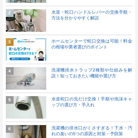
水道・蛇口ハンドルレバーの交換手順・
2
方法を分かりやすく解説
ホームセンターで蛇口交換は可能！料金
3
の相場や業者選びのポイント
洗濯機排水トラップ2種類や仕組みを解
4
説！知っておきたい機能や選び方
水道蛇口の先だけ交換！手順や泡沫キャ
5
ップの選び方・手入れ
洗濯機の排水口がくさすぎる！下水・汚
6
れの臭いの5つの原因と対策・予防策