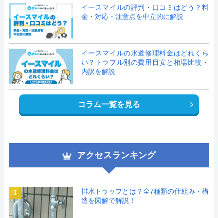
イースマイルの評判・口コミはどう？料
金・対応・注意点を中立的に解説
イースマイルの水道修理料金はどれくら
い？トラブル別の費用目安と相場比較・
内訳を解説
コラム一覧を見る
アクセスランキング
排水トラップとは？全7種類の仕組み・構
1
造を図解で解説！