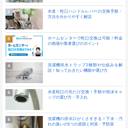
水道・蛇口ハンドルレバーの交換手順・
2
方法を分かりやすく解説
ホームセンターで蛇口交換は可能！料金
3
の相場や業者選びのポイント
洗濯機排水トラップ2種類や仕組みを解
4
説！知っておきたい機能や選び方
水道蛇口の先だけ交換！手順や泡沫キャ
5
ップの選び方・手入れ
洗濯機の排水口がくさすぎる！下水・汚
6
れの臭いの5つの原因と対策・予防策