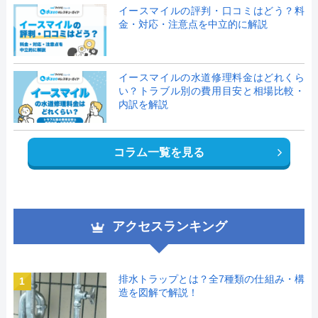
イースマイルの評判・口コミはどう？料
金・対応・注意点を中立的に解説
イースマイルの水道修理料金はどれくら
い？トラブル別の費用目安と相場比較・
内訳を解説
コラム一覧を見る
アクセスランキング
排水トラップとは？全7種類の仕組み・構
1
造を図解で解説！