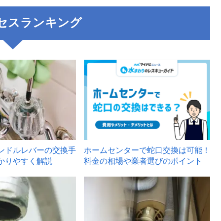
セスランキング
3
ンドルレバーの交換手
ホームセンターで蛇口交換は可能！
かりやすく解説
料金の相場や業者選びのポイント
6