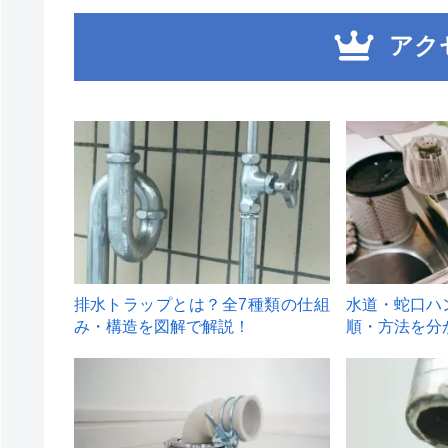
アク
1
2
排水トラップとは？全7種類の仕組
水道・蛇口ハ
み・構造を図解で解説！
順・方法を分
4
5