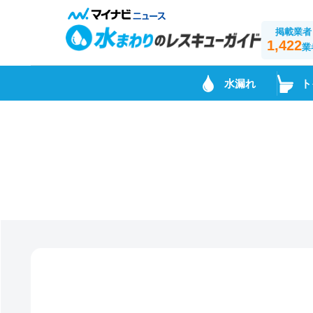
掲載業者
1,422
業
水漏れ
ト