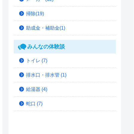
掃除(19)
助成金・補助金(1)
みんなの体験談
トイレ
(7)
排水口・排水管
(1)
給湯器
(4)
蛇口
(7)