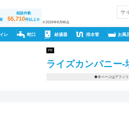
相談件数
55,710
者
件以上
※
※2026年8月時点
イレ
蛇口
給湯器
排水管
お風
PR
ライズカンパニー-
◆本ページはアフィリ