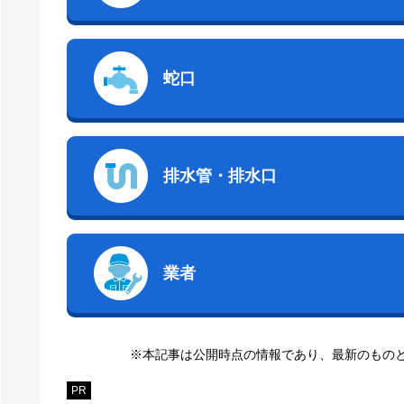
蛇口
排水管・排水口
業者
※本記事は公開時点の情報であり、最新のもの
PR