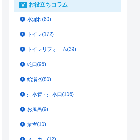
お役立ちコラム
水漏れ(60)
トイレ(172)
トイレリフォーム(39)
蛇口(96)
給湯器(80)
排水管・排水口(106)
お風呂(9)
業者(10)
メーカー(12)