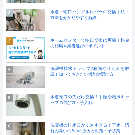
水道・蛇口ハンドルレバーの交換手順・
2
方法を分かりやすく解説
ホームセンターで蛇口交換は可能！料金
3
の相場や業者選びのポイント
洗濯機排水トラップ2種類や仕組みを解
4
説！知っておきたい機能や選び方
水道蛇口の先だけ交換！手順や泡沫キャ
5
ップの選び方・手入れ
洗濯機の排水口がくさすぎる！下水・汚
6
れの臭いの5つの原因と対策・予防策