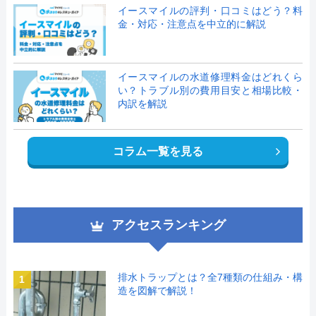
イースマイルの評判・口コミはどう？料
金・対応・注意点を中立的に解説
イースマイルの水道修理料金はどれくら
い？トラブル別の費用目安と相場比較・
内訳を解説
コラム一覧を見る
アクセスランキング
排水トラップとは？全7種類の仕組み・構
1
造を図解で解説！