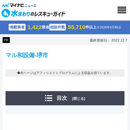
1,422
55,710
掲載業者
業者
相談件数
件以上
※2026年8月時点
PR
最終更新日： 2022.12.7
マル和設備-堺市
◆本ページはアフィリエイトプログラムによる収益を得ています。
目次
[閉じる]