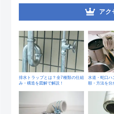
アク
1
2
排水トラップとは？全7種類の仕組
水道・蛇口ハ
み・構造を図解で解説！
順・方法を分
4
5