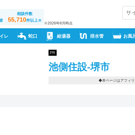
相談件数
55,710
者
件以上
※
※2026年8月時点
イレ
蛇口
給湯器
排水管
お風
PR
池側住設-堺市
◆本ページはアフィリ