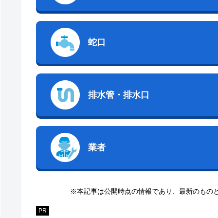
蛇口
排水管・排水口
業者
※本記事は公開時点の情報であり、最新のもの
PR