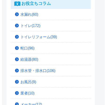
お役立ちコラム
水漏れ(60)
トイレ(172)
トイレリフォーム(39)
蛇口(96)
給湯器(80)
排水管・排水口(106)
お風呂(9)
業者(10)
メーカー(12)