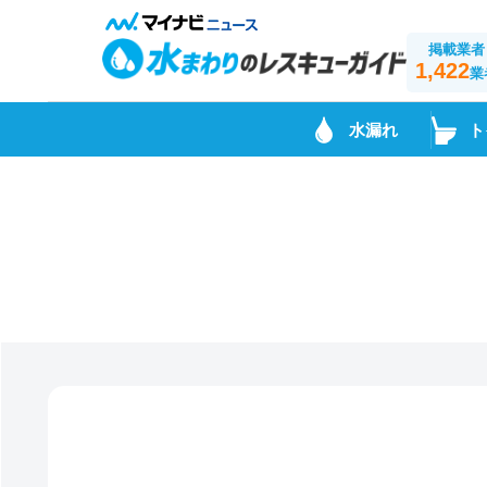
掲載業者
1,422
業
水漏れ
ト