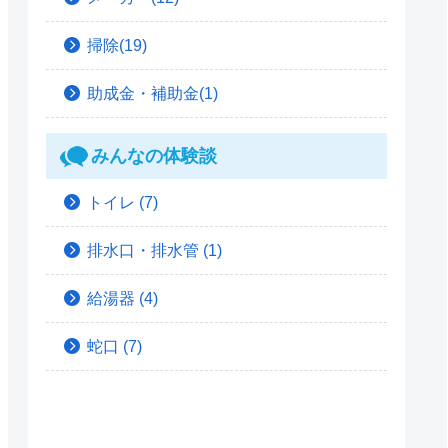
掃除(19)
助成金・補助金(1)
みんなの体験談
トイレ
(7)
排水口・排水管
(1)
給湯器
(4)
蛇口
(7)