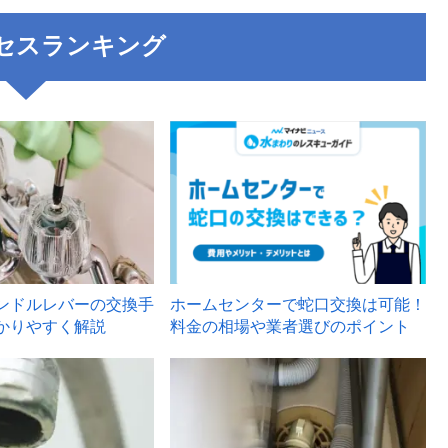
セスランキング
3
ンドルレバーの交換手
ホームセンターで蛇口交換は可能！
かりやすく解説
料金の相場や業者選びのポイント
6