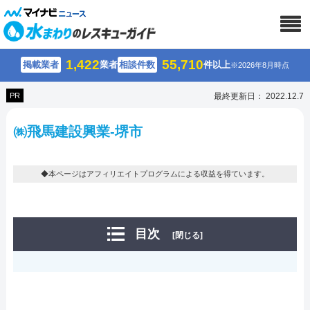
1,422
55,710
掲載業者
業者
相談件数
件以上
※2026年8月時点
PR
最終更新日： 2022.12.7
㈱飛馬建設興業-堺市
◆本ページはアフィリエイトプログラムによる収益を得ています。
目次
[閉じる]