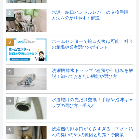
水道・蛇口ハンドルレバーの交換手順・
2
方法を分かりやすく解説
ホームセンターで蛇口交換は可能！料金
3
の相場や業者選びのポイント
洗濯機排水トラップ2種類や仕組みを解
4
説！知っておきたい機能や選び方
水道蛇口の先だけ交換！手順や泡沫キャ
5
ップの選び方・手入れ
洗濯機の排水口がくさすぎる！下水・汚
6
れの臭いの5つの原因と対策・予防策