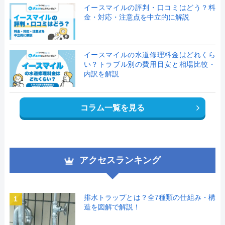
イースマイルの評判・口コミはどう？料
金・対応・注意点を中立的に解説
イースマイルの水道修理料金はどれくら
い？トラブル別の費用目安と相場比較・
内訳を解説
コラム一覧を見る
アクセスランキング
排水トラップとは？全7種類の仕組み・構
1
造を図解で解説！