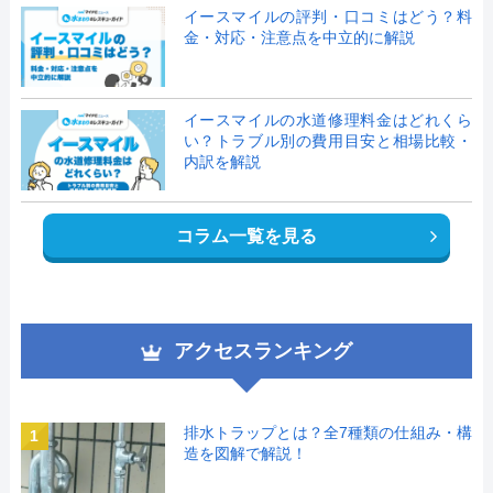
イースマイルの評判・口コミはどう？料
金・対応・注意点を中立的に解説
イースマイルの水道修理料金はどれくら
い？トラブル別の費用目安と相場比較・
内訳を解説
コラム一覧を見る
アクセスランキング
排水トラップとは？全7種類の仕組み・構
1
造を図解で解説！