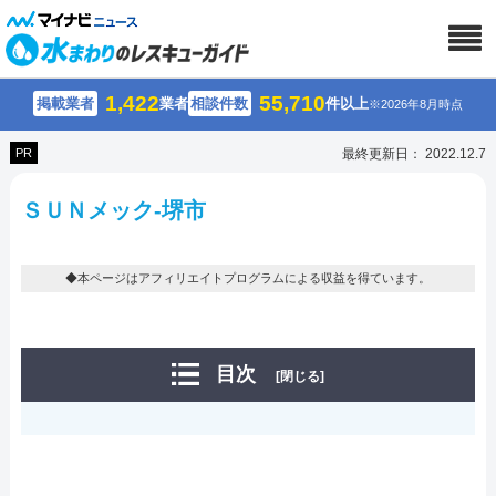
1,422
55,710
掲載業者
業者
相談件数
件以上
※2026年8月時点
PR
最終更新日： 2022.12.7
ＳＵＮメック-堺市
◆本ページはアフィリエイトプログラムによる収益を得ています。
目次
[閉じる]