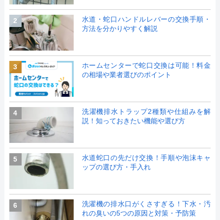
水道・蛇口ハンドルレバーの交換手順・
2
方法を分かりやすく解説
ホームセンターで蛇口交換は可能！料金
3
の相場や業者選びのポイント
洗濯機排水トラップ2種類や仕組みを解
4
説！知っておきたい機能や選び方
水道蛇口の先だけ交換！手順や泡沫キャ
5
ップの選び方・手入れ
洗濯機の排水口がくさすぎる！下水・汚
6
れの臭いの5つの原因と対策・予防策