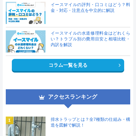
イースマイルの評判・口コミはどう？料
金・対応・注意点を中立的に解説
イースマイルの水道修理料金はどれくら
い？トラブル別の費用目安と相場比較・
内訳を解説
コラム一覧を見る
アクセスランキング
排水トラップとは？全7種類の仕組み・構
1
造を図解で解説！