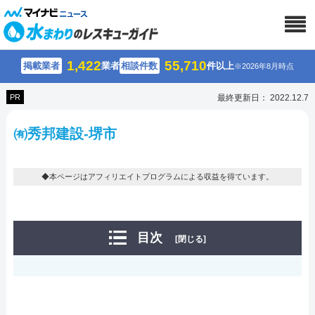
1,422
55,710
掲載業者
業者
相談件数
件以上
※2026年8月時点
PR
最終更新日： 2022.12.7
㈲秀邦建設-堺市
◆本ページはアフィリエイトプログラムによる収益を得ています。
目次
[閉じる]