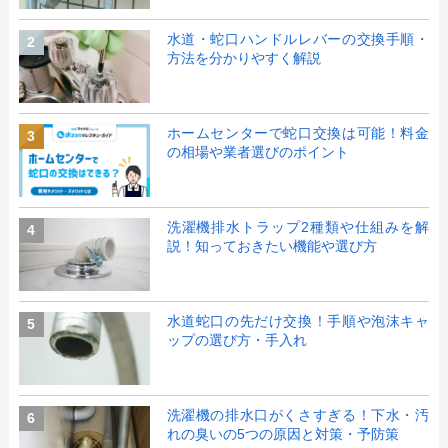
水道・蛇口ハンドルレバーの交換手順・
2
方法を分かりやすく解説
ホームセンターで蛇口交換は可能！料金
3
の相場や業者選びのポイント
洗濯機排水トラップ2種類や仕組みを解
4
説！知っておきたい機能や選び方
水道蛇口の先だけ交換！手順や泡沫キャ
5
ップの選び方・手入れ
洗濯機の排水口がくさすぎる！下水・汚
6
れの臭いの5つの原因と対策・予防策