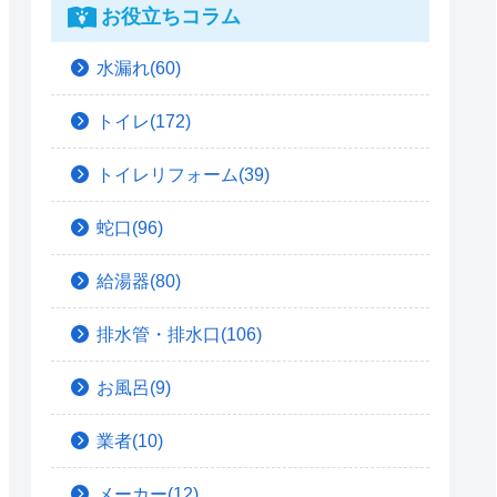
お役立ちコラム
水漏れ(60)
トイレ(172)
トイレリフォーム(39)
蛇口(96)
給湯器(80)
排水管・排水口(106)
お風呂(9)
業者(10)
メーカー(12)