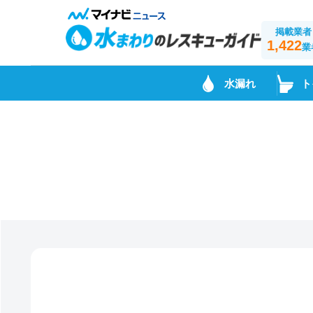
掲載業者
1,422
業
水漏れ
ト