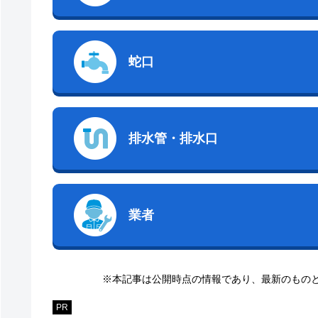
蛇口
排水管・排水口
業者
※本記事は公開時点の情報であり、最新のもの
PR