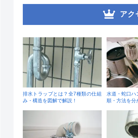
アク
1
2
排水トラップとは？全7種類の仕組
水道・蛇口ハ
み・構造を図解で解説！
順・方法を分
4
5