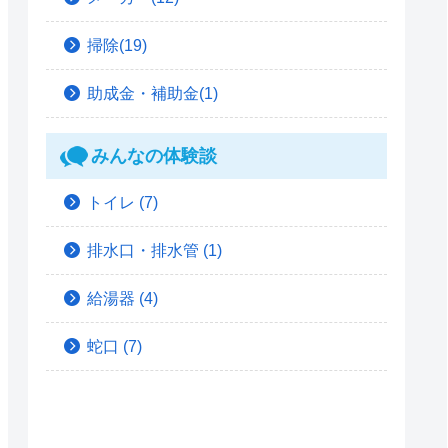
掃除(19)
助成金・補助金(1)
みんなの体験談
トイレ
(7)
排水口・排水管
(1)
給湯器
(4)
蛇口
(7)