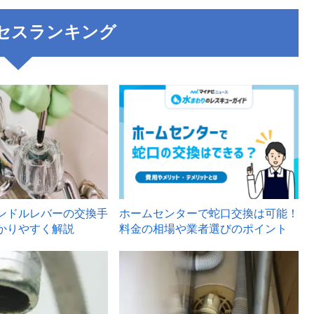
セスランキング
3
ンドルレバーの交換手
ホームセンターで蛇口交換は可能！
かりやすく解説
料金の相場や業者選びのポイント
6