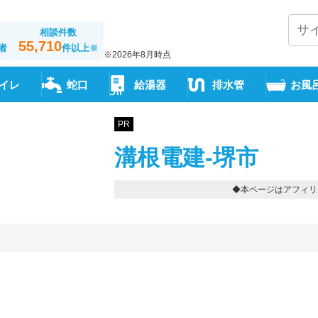
相談件数
55,710
者
件以上
※
※2026年8月時点
イレ
蛇口
給湯器
排水管
お風
PR
溝根電建-堺市
◆本ページはアフィリ