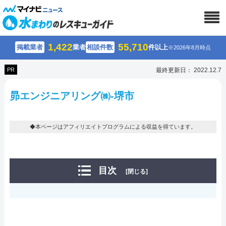
1,422
55,710
掲載業者
業者
相談件数
件以上
※2026年8月時点
PR
最終更新日： 2022.12.7
昴エンジニアリング㈱-堺市
◆本ページはアフィリエイトプログラムによる収益を得ています。
目次
[閉じる]