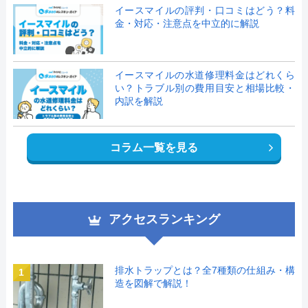
イースマイルの評判・口コミはどう？料
金・対応・注意点を中立的に解説
イースマイルの水道修理料金はどれくら
い？トラブル別の費用目安と相場比較・
内訳を解説
コラム一覧を見る
アクセスランキング
排水トラップとは？全7種類の仕組み・構
1
造を図解で解説！