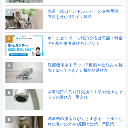
水道・蛇口ハンドルレバーの交換手順・
2
方法を分かりやすく解説
ホームセンターで蛇口交換は可能！料金
3
の相場や業者選びのポイント
洗濯機排水トラップ2種類や仕組みを解
4
説！知っておきたい機能や選び方
水道蛇口の先だけ交換！手順や泡沫キャ
5
ップの選び方・手入れ
洗濯機の排水口がくさすぎる！下水・汚
6
れの臭いの5つの原因と対策・予防策