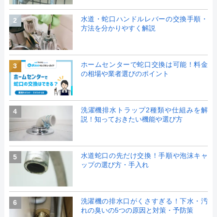
水道・蛇口ハンドルレバーの交換手順・
2
方法を分かりやすく解説
ホームセンターで蛇口交換は可能！料金
3
の相場や業者選びのポイント
洗濯機排水トラップ2種類や仕組みを解
4
説！知っておきたい機能や選び方
水道蛇口の先だけ交換！手順や泡沫キャ
5
ップの選び方・手入れ
洗濯機の排水口がくさすぎる！下水・汚
6
れの臭いの5つの原因と対策・予防策