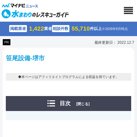
1,422
55,710
掲載業者
業者
相談件数
件以上
※2026年8月時点
PR
最終更新日： 2022.12.7
笹尾設備-堺市
◆本ページはアフィリエイトプログラムによる収益を得ています。
目次
[閉じる]