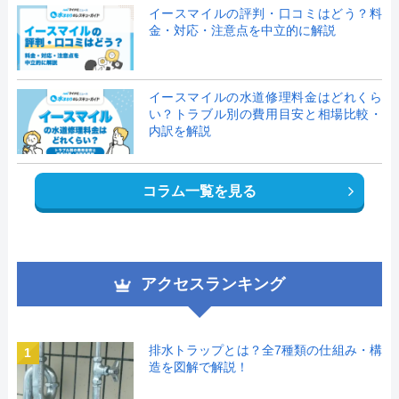
イースマイルの評判・口コミはどう？料
金・対応・注意点を中立的に解説
イースマイルの水道修理料金はどれくら
い？トラブル別の費用目安と相場比較・
内訳を解説
コラム一覧を見る
アクセスランキング
排水トラップとは？全7種類の仕組み・構
1
造を図解で解説！