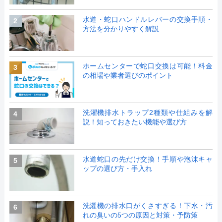
水道・蛇口ハンドルレバーの交換手順・
2
方法を分かりやすく解説
ホームセンターで蛇口交換は可能！料金
3
の相場や業者選びのポイント
洗濯機排水トラップ2種類や仕組みを解
4
説！知っておきたい機能や選び方
水道蛇口の先だけ交換！手順や泡沫キャ
5
ップの選び方・手入れ
洗濯機の排水口がくさすぎる！下水・汚
6
れの臭いの5つの原因と対策・予防策