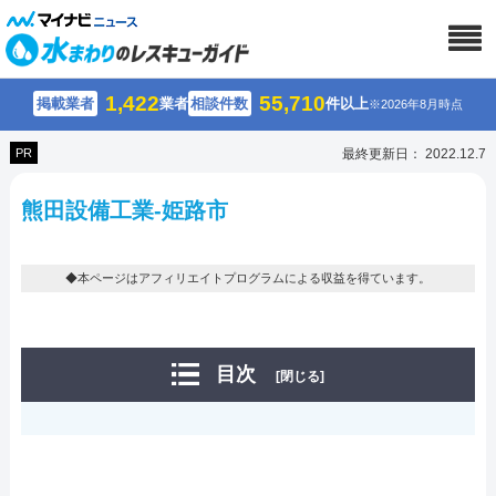
1,422
55,710
掲載業者
業者
相談件数
件以上
※2026年8月時点
PR
最終更新日： 2022.12.7
熊田設備工業-姫路市
◆本ページはアフィリエイトプログラムによる収益を得ています。
目次
[閉じる]