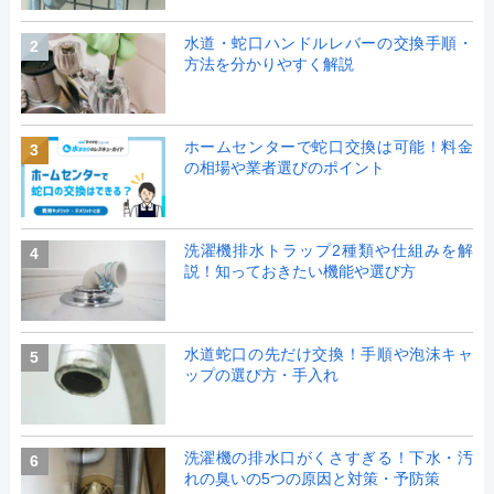
水道・蛇口ハンドルレバーの交換手順・
2
方法を分かりやすく解説
ホームセンターで蛇口交換は可能！料金
3
の相場や業者選びのポイント
洗濯機排水トラップ2種類や仕組みを解
4
説！知っておきたい機能や選び方
水道蛇口の先だけ交換！手順や泡沫キャ
5
ップの選び方・手入れ
洗濯機の排水口がくさすぎる！下水・汚
6
れの臭いの5つの原因と対策・予防策