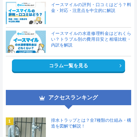
イースマイルの評判・口コミはどう？料
金・対応・注意点を中立的に解説
イースマイルの水道修理料金はどれくら
い？トラブル別の費用目安と相場比較・
内訳を解説
コラム一覧を見る
アクセスランキング
排水トラップとは？全7種類の仕組み・構
1
造を図解で解説！