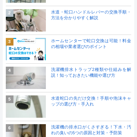
水道・蛇口ハンドルレバーの交換手順・
2
方法を分かりやすく解説
ホームセンターで蛇口交換は可能！料金
3
の相場や業者選びのポイント
洗濯機排水トラップ2種類や仕組みを解
4
説！知っておきたい機能や選び方
水道蛇口の先だけ交換！手順や泡沫キャ
5
ップの選び方・手入れ
洗濯機の排水口がくさすぎる！下水・汚
6
れの臭いの5つの原因と対策・予防策