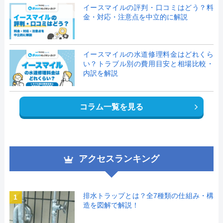
イースマイルの評判・口コミはどう？料
金・対応・注意点を中立的に解説
イースマイルの水道修理料金はどれくら
い？トラブル別の費用目安と相場比較・
内訳を解説
コラム一覧を見る
アクセスランキング
排水トラップとは？全7種類の仕組み・構
1
造を図解で解説！