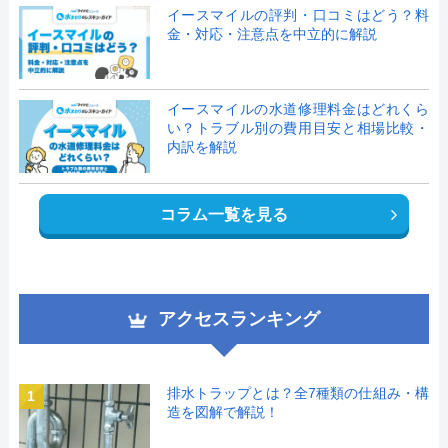
イースマイルの評判・口コミはどう？料
金・対応・注意点を中立的に解説
イースマイルの水道修理料金はどれくら
い？トラブル別の費用目安と相場比較・
内訳を解説
コラム一覧を見る
アクセスランキング
排水トラップとは？全7種類の仕組み・構
1
造を図解で解説！