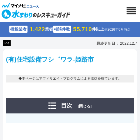
1,422
55,710
掲載業者
業者
相談件数
件以上
※2026年8月時点
PR
最終更新日： 2022.12.7
(有)住宅設備フシ゛ワラ-姫路市
◆本ページはアフィリエイトプログラムによる収益を得ています。
目次
[閉じる]