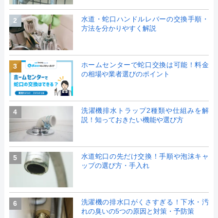
水道・蛇口ハンドルレバーの交換手順・
2
方法を分かりやすく解説
ホームセンターで蛇口交換は可能！料金
3
の相場や業者選びのポイント
洗濯機排水トラップ2種類や仕組みを解
4
説！知っておきたい機能や選び方
水道蛇口の先だけ交換！手順や泡沫キャ
5
ップの選び方・手入れ
洗濯機の排水口がくさすぎる！下水・汚
6
れの臭いの5つの原因と対策・予防策