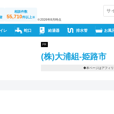
相談件数
55,710
者
件以上
※
※2026年8月時点
イレ
蛇口
給湯器
排水管
お風
PR
(株)大浦組-姫路市
◆本ページはアフィリ