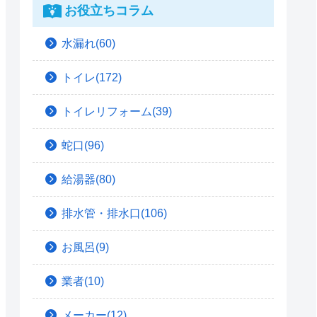
お役立ちコラム
水漏れ(60)
トイレ(172)
トイレリフォーム(39)
蛇口(96)
給湯器(80)
排水管・排水口(106)
お風呂(9)
業者(10)
メーカー(12)