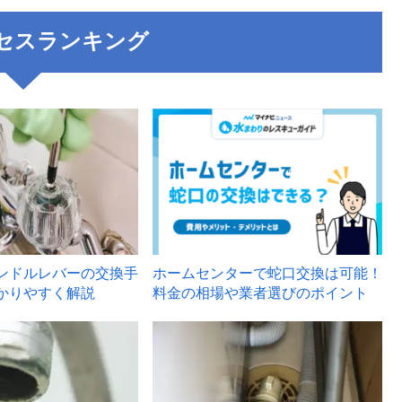
セスランキング
3
ンドルレバーの交換手
ホームセンターで蛇口交換は可能！
かりやすく解説
料金の相場や業者選びのポイント
6