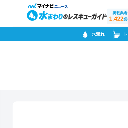
掲載業者
1,422
業
水漏れ
ト