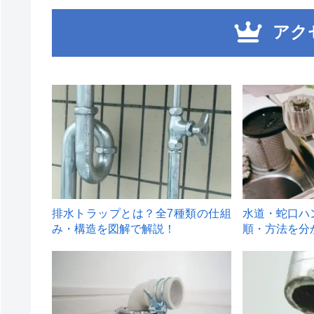
アク
1
2
排水トラップとは？全7種類の仕組
水道・蛇口ハ
み・構造を図解で解説！
順・方法を分
4
5