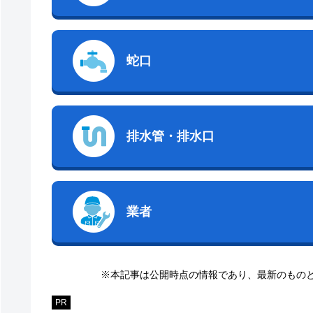
蛇口
排水管・排水口
業者
※本記事は公開時点の情報であり、最新のもの
PR