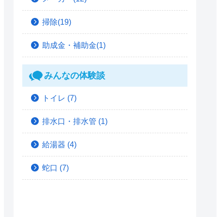
掃除(19)
助成金・補助金(1)
みんなの体験談
トイレ
(7)
排水口・排水管
(1)
給湯器
(4)
蛇口
(7)