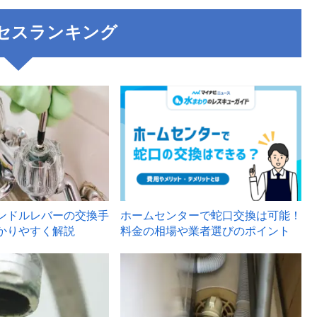
セスランキング
3
ンドルレバーの交換手
ホームセンターで蛇口交換は可能！
かりやすく解説
料金の相場や業者選びのポイント
6