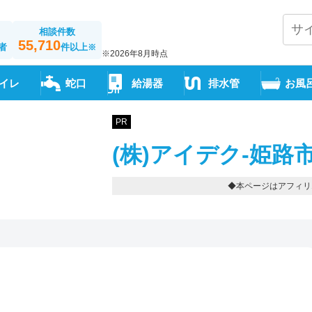
相談件数
55,710
者
件以上
※
※2026年8月時点
イレ
蛇口
給湯器
排水管
お風
PR
(株)アイデク-姫路
◆本ページはアフィリ