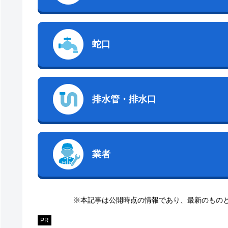
蛇口
排水管・排水口
業者
※本記事は公開時点の情報であり、最新のもの
PR