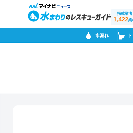
掲載業者
1,422
業
水漏れ
ト