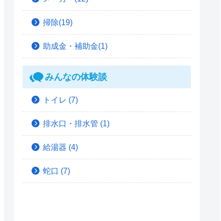
掃除(19)
助成金・補助金(1)
みんなの体験談
トイレ
(7)
排水口・排水管
(1)
給湯器
(4)
蛇口
(7)