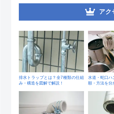
アク
1
2
排水トラップとは？全7種類の仕組
水道・蛇口ハ
み・構造を図解で解説！
順・方法を分
4
5