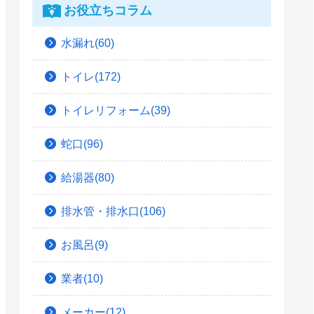
お役立ちコラム
水漏れ(60)
トイレ(172)
トイレリフォーム(39)
蛇口(96)
給湯器(80)
排水管・排水口(106)
お風呂(9)
業者(10)
メーカー(12)