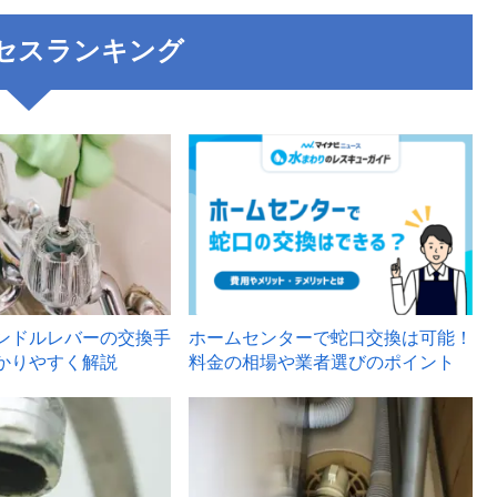
セスランキング
3
ンドルレバーの交換手
ホームセンターで蛇口交換は可能！
かりやすく解説
料金の相場や業者選びのポイント
6