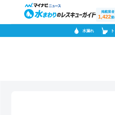
掲載業者
1,422
業
水漏れ
ト