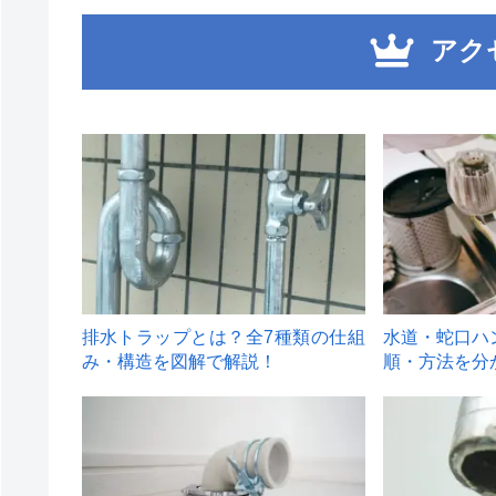
アク
1
2
排水トラップとは？全7種類の仕組
水道・蛇口ハ
み・構造を図解で解説！
順・方法を分
4
5