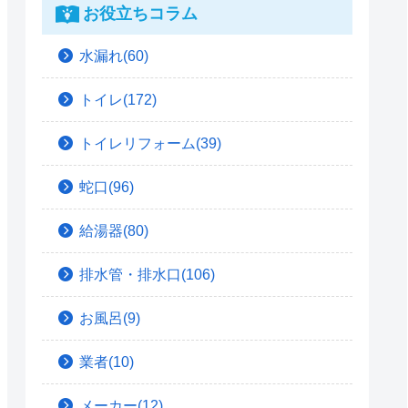
お役立ちコラム
水漏れ(60)
トイレ(172)
トイレリフォーム(39)
蛇口(96)
給湯器(80)
排水管・排水口(106)
お風呂(9)
業者(10)
メーカー(12)