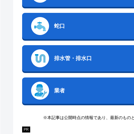
蛇口
排水管・排水口
業者
※本記事は公開時点の情報であり、最新のもの
PR