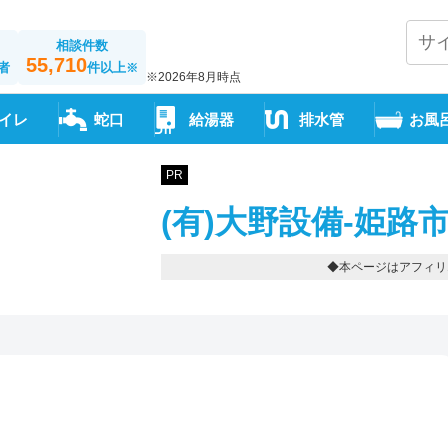
相談件数
55,710
者
件以上
※
※2026年8月時点
イレ
蛇口
給湯器
排水管
お風
PR
(有)大野設備-姫路
◆本ページはアフィリ