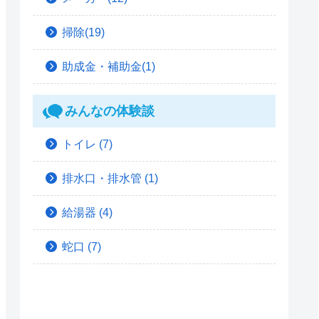
掃除(19)
助成金・補助金(1)
みんなの体験談
トイレ
(7)
排水口・排水管
(1)
給湯器
(4)
蛇口
(7)