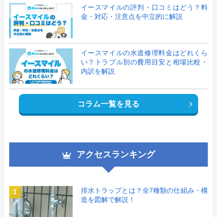
イースマイルの評判・口コミはどう？料
金・対応・注意点を中立的に解説
イースマイルの水道修理料金はどれくら
い？トラブル別の費用目安と相場比較・
内訳を解説
コラム一覧を見る
アクセスランキング
排水トラップとは？全7種類の仕組み・構
1
造を図解で解説！