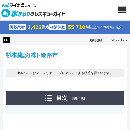
1,422
55,710
掲載業者
業者
相談件数
件以上
※2026年8月時点
PR
最終更新日： 2022.12.7
杉本建設(株)-姫路市
◆本ページはアフィリエイトプログラムによる収益を得ています。
目次
[閉じる]