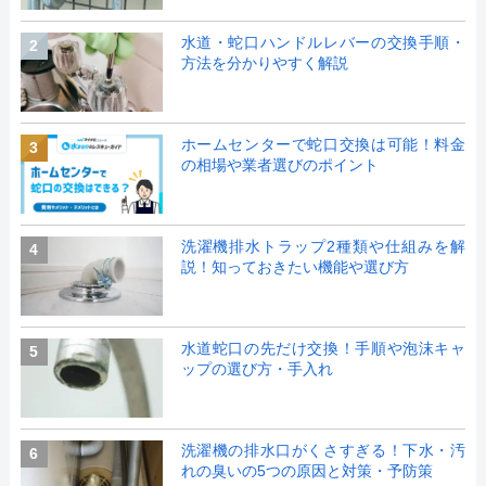
水道・蛇口ハンドルレバーの交換手順・
2
方法を分かりやすく解説
ホームセンターで蛇口交換は可能！料金
3
の相場や業者選びのポイント
洗濯機排水トラップ2種類や仕組みを解
4
説！知っておきたい機能や選び方
水道蛇口の先だけ交換！手順や泡沫キャ
5
ップの選び方・手入れ
洗濯機の排水口がくさすぎる！下水・汚
6
れの臭いの5つの原因と対策・予防策