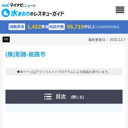
1,422
55,710
掲載業者
業者
相談件数
件以上
※2026年8月時点
PR
最終更新日： 2022.12.7
(株)彩路-姫路市
◆本ページはアフィリエイトプログラムによる収益を得ています。
目次
[閉じる]