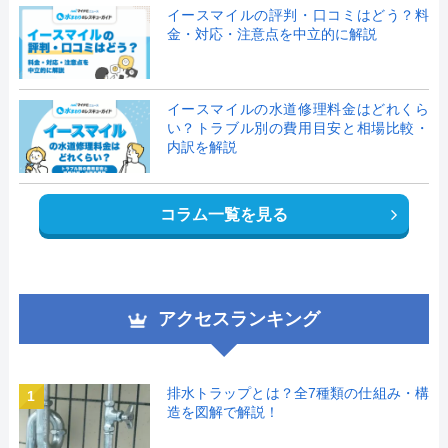
イースマイルの評判・口コミはどう？料
金・対応・注意点を中立的に解説
イースマイルの水道修理料金はどれくら
い？トラブル別の費用目安と相場比較・
内訳を解説
コラム一覧を見る
アクセスランキング
排水トラップとは？全7種類の仕組み・構
1
造を図解で解説！