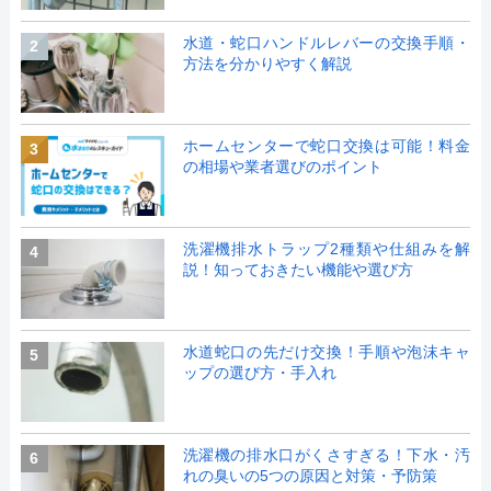
水道・蛇口ハンドルレバーの交換手順・
2
方法を分かりやすく解説
ホームセンターで蛇口交換は可能！料金
3
の相場や業者選びのポイント
洗濯機排水トラップ2種類や仕組みを解
4
説！知っておきたい機能や選び方
水道蛇口の先だけ交換！手順や泡沫キャ
5
ップの選び方・手入れ
洗濯機の排水口がくさすぎる！下水・汚
6
れの臭いの5つの原因と対策・予防策