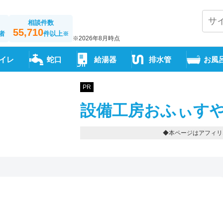
相談件数
55,710
者
件以上
※
※2026年8月時点
イレ
蛇口
給湯器
排水管
お風
PR
設備工房おふぃすや
◆本ページはアフィリ