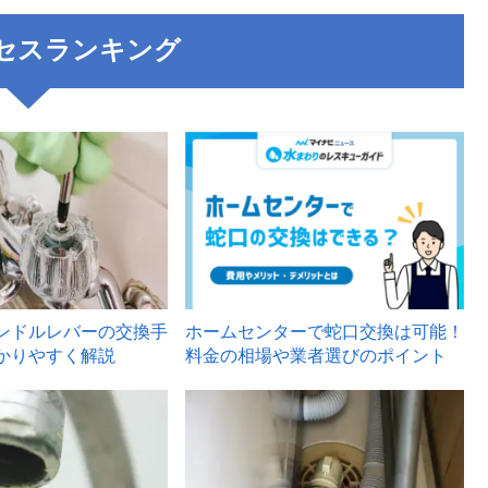
セスランキング
3
ンドルレバーの交換手
ホームセンターで蛇口交換は可能！
かりやすく解説
料金の相場や業者選びのポイント
6