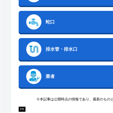
蛇口
排水管・排水口
業者
※本記事は公開時点の情報であり、最新のもの
PR