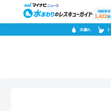
掲載業者
1,422
業
水漏れ
ト