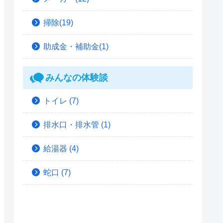
掃除(19)
助成金・補助金(1)
みんなの体験談
トイレ
(7)
排水口・排水管
(1)
給湯器
(4)
蛇口
(7)