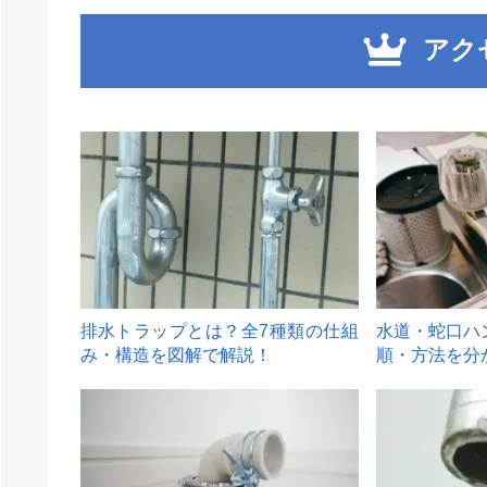
アク
1
2
排水トラップとは？全7種類の仕組
水道・蛇口ハ
み・構造を図解で解説！
順・方法を分
4
5