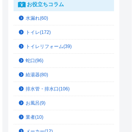
お役立ちコラム
水漏れ(60)
トイレ(172)
トイレリフォーム(39)
蛇口(96)
給湯器(80)
排水管・排水口(106)
お風呂(9)
業者(10)
メーカー(12)