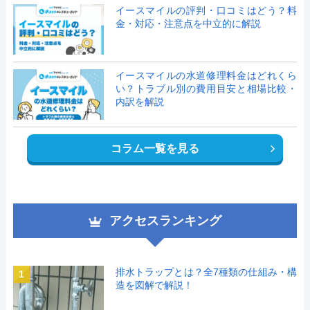
イースマイルの評判・口コミはどう？料
金・対応・注意点を中立的に解説
イースマイルの水道修理料金はどれくら
い？トラブル別の費用目安と相場比較・
内訳を解説
コラム一覧を見る
アクセスランキング
排水トラップとは？全7種類の仕組み・構
1
造を図解で解説！