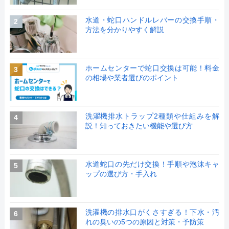
水道・蛇口ハンドルレバーの交換手順・
2
方法を分かりやすく解説
ホームセンターで蛇口交換は可能！料金
3
の相場や業者選びのポイント
洗濯機排水トラップ2種類や仕組みを解
4
説！知っておきたい機能や選び方
水道蛇口の先だけ交換！手順や泡沫キャ
5
ップの選び方・手入れ
洗濯機の排水口がくさすぎる！下水・汚
6
れの臭いの5つの原因と対策・予防策