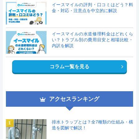
イースマイルの評判・口コミはどう？料
金・対応・注意点を中立的に解説
イースマイルの水道修理料金はどれくら
い？トラブル別の費用目安と相場比較・
内訳を解説
コラム一覧を見る
アクセスランキング
排水トラップとは？全7種類の仕組み・構
1
造を図解で解説！