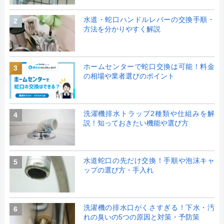
水道・蛇口ハンドルレバーの交換手順・
2
方法を分かりやすく解説
ホームセンターで蛇口交換は可能！料金
3
の相場や業者選びのポイント
洗濯機排水トラップ2種類や仕組みを解
4
説！知っておきたい機能や選び方
水道蛇口の先だけ交換！手順や泡沫キャ
5
ップの選び方・手入れ
洗濯機の排水口がくさすぎる！下水・汚
6
れの臭いの5つの原因と対策・予防策