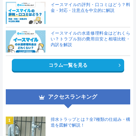
イースマイルの評判・口コミはどう？料
金・対応・注意点を中立的に解説
イースマイルの水道修理料金はどれくら
い？トラブル別の費用目安と相場比較・
内訳を解説
コラム一覧を見る
アクセスランキング
排水トラップとは？全7種類の仕組み・構
1
造を図解で解説！