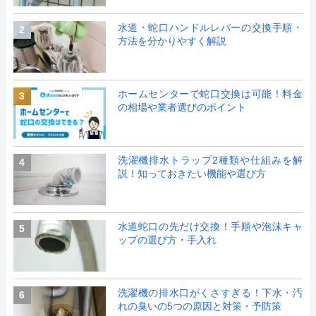
水道・蛇口ハンドルレバーの交換手順・
2
方法を分かりやすく解説
ホームセンターで蛇口交換は可能！料金
3
の相場や業者選びのポイント
洗濯機排水トラップ2種類や仕組みを解
4
説！知っておきたい機能や選び方
水道蛇口の先だけ交換！手順や泡沫キャ
5
ップの選び方・手入れ
洗濯機の排水口がくさすぎる！下水・汚
6
れの臭いの5つの原因と対策・予防策