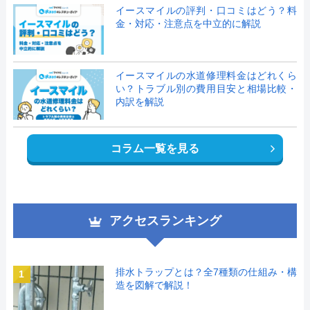
イースマイルの評判・口コミはどう？料
金・対応・注意点を中立的に解説
イースマイルの水道修理料金はどれくら
い？トラブル別の費用目安と相場比較・
内訳を解説
コラム一覧を見る
アクセスランキング
排水トラップとは？全7種類の仕組み・構
1
造を図解で解説！