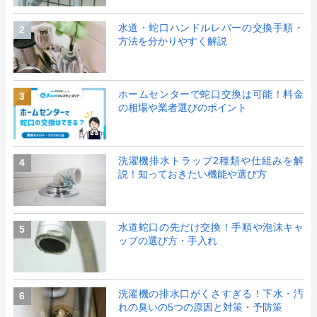
水道・蛇口ハンドルレバーの交換手順・
2
方法を分かりやすく解説
ホームセンターで蛇口交換は可能！料金
3
の相場や業者選びのポイント
洗濯機排水トラップ2種類や仕組みを解
4
説！知っておきたい機能や選び方
水道蛇口の先だけ交換！手順や泡沫キャ
5
ップの選び方・手入れ
洗濯機の排水口がくさすぎる！下水・汚
6
れの臭いの5つの原因と対策・予防策