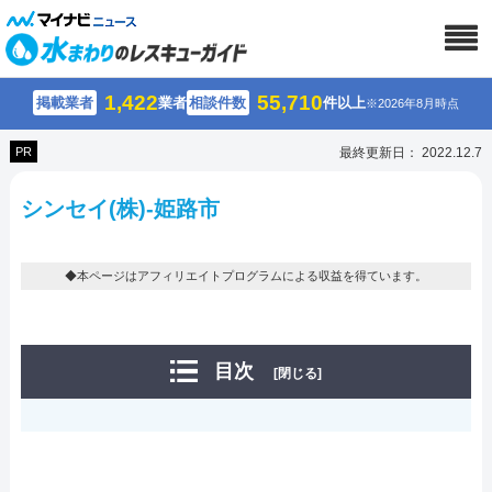
1,422
55,710
掲載業者
業者
相談件数
件以上
※2026年8月時点
PR
最終更新日： 2022.12.7
シンセイ(株)-姫路市
◆本ページはアフィリエイトプログラムによる収益を得ています。
目次
[閉じる]