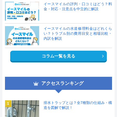
イースマイルの評判・口コミはどう？料
金・対応・注意点を中立的に解説
イースマイルの水道修理料金はどれくら
い？トラブル別の費用目安と相場比較・
内訳を解説
コラム一覧を見る
アクセスランキング
排水トラップとは？全7種類の仕組み・構
1
造を図解で解説！