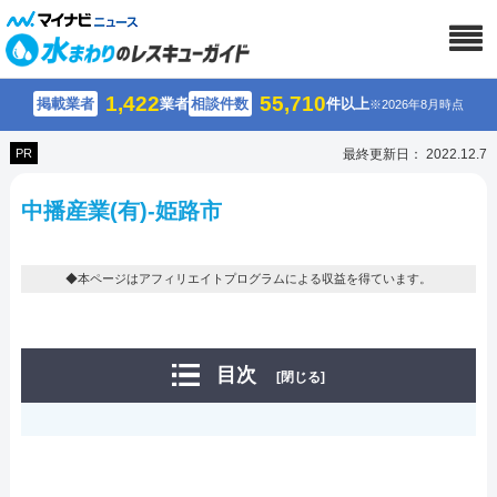
1,422
55,710
掲載業者
業者
相談件数
件以上
※2026年8月時点
PR
最終更新日： 2022.12.7
中播産業(有)-姫路市
◆本ページはアフィリエイトプログラムによる収益を得ています。
目次
[閉じる]