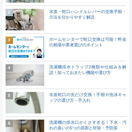
水道・蛇口ハンドルレバーの交換手順・
2
方法を分かりやすく解説
ホームセンターで蛇口交換は可能！料金
3
の相場や業者選びのポイント
洗濯機排水トラップ2種類や仕組みを解
4
説！知っておきたい機能や選び方
水道蛇口の先だけ交換！手順や泡沫キャ
5
ップの選び方・手入れ
洗濯機の排水口がくさすぎる！下水・汚
6
れの臭いの5つの原因と対策・予防策