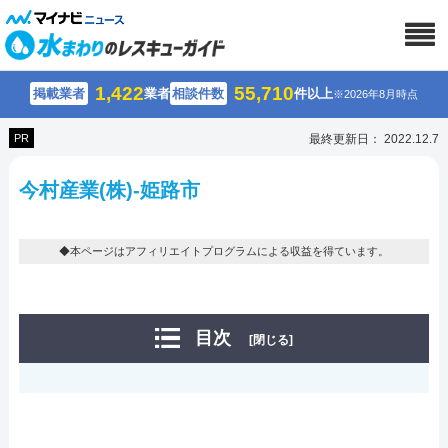
1,422
55,710
掲載業者
業者
相談件数
件以上
※2026年8月時点
PR
最終更新日： 2022.12.7
今村産業(株)-姫路市
◆本ページはアフィリエイトプログラムによる収益を得ています。
目次
[閉じる]