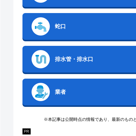
蛇口
排水管・排水口
業者
※本記事は公開時点の情報であり、最新のもの
PR