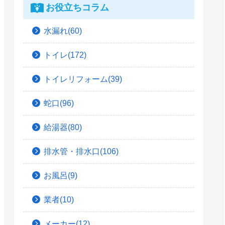
お役立ちコラム
水漏れ(60)
トイレ(172)
トイレリフォーム(39)
蛇口(96)
給湯器(80)
排水管・排水口(106)
お風呂(9)
業者(10)
メーカー(12)