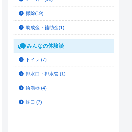
掃除(19)
助成金・補助金(1)
みんなの体験談
トイレ
(7)
排水口・排水管
(1)
給湯器
(4)
蛇口
(7)