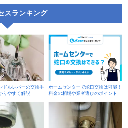
セスランキング
3
ンドルレバーの交換手
ホームセンターで蛇口交換は可能！
かりやすく解説
料金の相場や業者選びのポイント
6