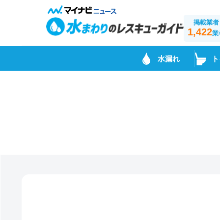
掲載業者
1,422
業
水漏れ
ト