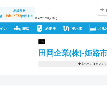
相談件数
55,710
者
件以上
※
※2026年8月時点
イレ
蛇口
給湯器
排水管
お風
PR
田岡企業(株)-姫路
◆本ページはアフィリ