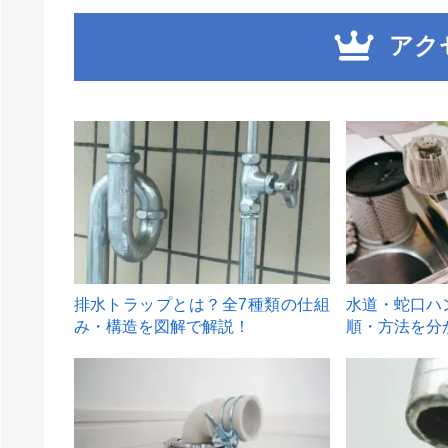
アク
1
2
排水トラップとは？全7種類の仕組
水道・蛇口ハ
み・構造を図解で解説！
順・方法を分
4
5