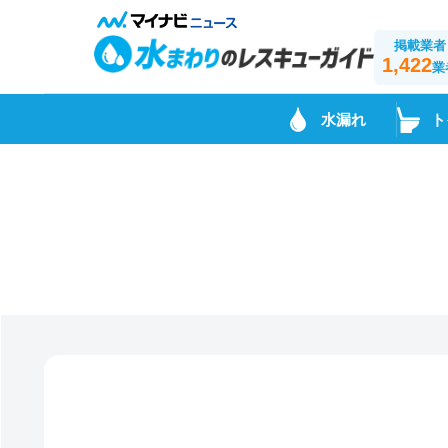
掲載業者
1,422
業
水漏れ
ト