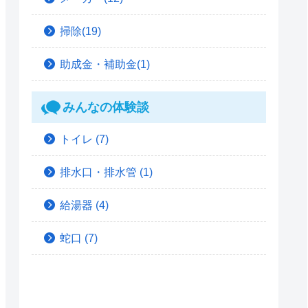
掃除(19)
助成金・補助金(1)
みんなの体験談
トイレ
(7)
排水口・排水管
(1)
給湯器
(4)
蛇口
(7)