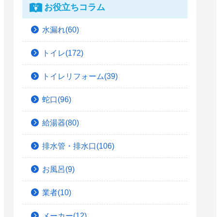
お役立ちコラム
水漏れ(60)
トイレ(172)
トイレリフォーム(39)
蛇口(96)
給湯器(80)
排水管・排水口(106)
お風呂(9)
業者(10)
メーカー(12)