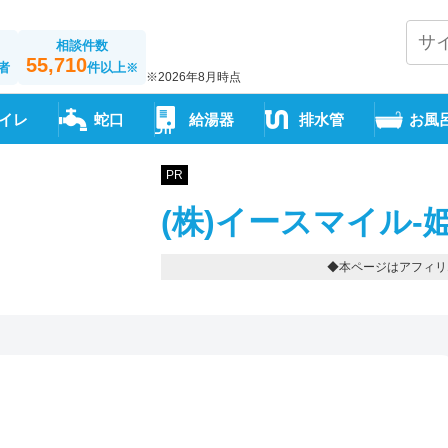
相談件数
55,710
者
件以上
※
※2026年8月時点
イレ
蛇口
給湯器
排水管
お風
PR
(株)イースマイル-
◆本ページはアフィリ