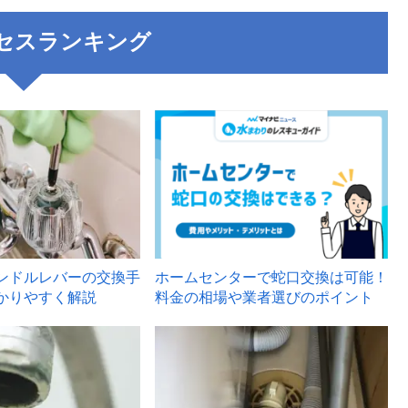
セスランキング
3
ンドルレバーの交換手
ホームセンターで蛇口交換は可能！
かりやすく解説
料金の相場や業者選びのポイント
6