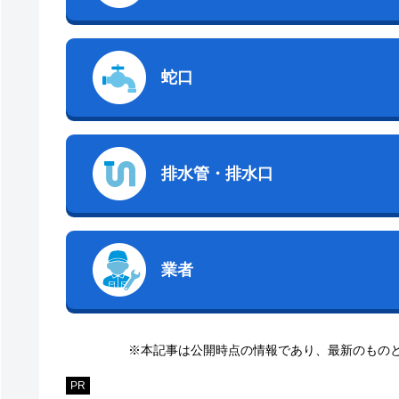
蛇口
排水管・排水口
業者
※本記事は公開時点の情報であり、最新のもの
PR