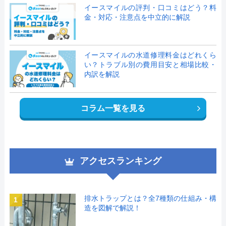
イースマイルの評判・口コミはどう？料
金・対応・注意点を中立的に解説
イースマイルの水道修理料金はどれくら
い？トラブル別の費用目安と相場比較・
内訳を解説
コラム一覧を見る
アクセスランキング
排水トラップとは？全7種類の仕組み・構
1
造を図解で解説！