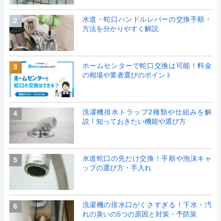
水道・蛇口ハンドルレバーの交換手順・
2
方法を分かりやすく解説
ホームセンターで蛇口交換は可能！料金
3
の相場や業者選びのポイント
洗濯機排水トラップ2種類や仕組みを解
4
説！知っておきたい機能や選び方
水道蛇口の先だけ交換！手順や泡沫キャ
5
ップの選び方・手入れ
洗濯機の排水口がくさすぎる！下水・汚
6
れの臭いの5つの原因と対策・予防策