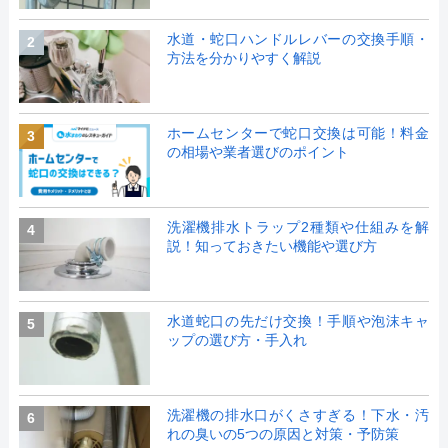
水道・蛇口ハンドルレバーの交換手順・
2
方法を分かりやすく解説
ホームセンターで蛇口交換は可能！料金
3
の相場や業者選びのポイント
洗濯機排水トラップ2種類や仕組みを解
4
説！知っておきたい機能や選び方
水道蛇口の先だけ交換！手順や泡沫キャ
5
ップの選び方・手入れ
洗濯機の排水口がくさすぎる！下水・汚
6
れの臭いの5つの原因と対策・予防策