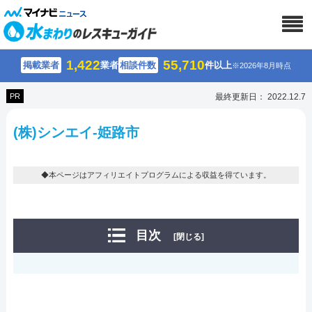
1,422
55,710
掲載業者
業者
相談件数
件以上
※2026年8月時点
PR
最終更新日： 2022.12.7
(株)シンエイ-姫路市
◆本ページはアフィリエイトプログラムによる収益を得ています。
目次
[閉じる]