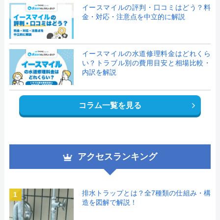
イースマイルの評判・口コミはどう？料
金・対応・注意点を中立的に解説
イースマイルの水道修理料金はどれくら
い？トラブル別の費用目安と相場比較・
内訳を解説
コラム一覧を見る
アクセスランキング
排水トラップとは？全7種類の仕組み・構
1
造を図解で解説！