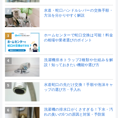
水道・蛇口ハンドルレバーの交換手順・
2
方法を分かりやすく解説
ホームセンターで蛇口交換は可能！料金
3
の相場や業者選びのポイント
洗濯機排水トラップ2種類や仕組みを解
4
説！知っておきたい機能や選び方
水道蛇口の先だけ交換！手順や泡沫キャ
5
ップの選び方・手入れ
洗濯機の排水口がくさすぎる！下水・汚
6
れの臭いの5つの原因と対策・予防策