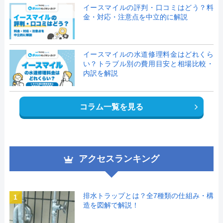
イースマイルの評判・口コミはどう？料
金・対応・注意点を中立的に解説
イースマイルの水道修理料金はどれくら
い？トラブル別の費用目安と相場比較・
内訳を解説
コラム一覧を見る
アクセスランキング
排水トラップとは？全7種類の仕組み・構
1
造を図解で解説！